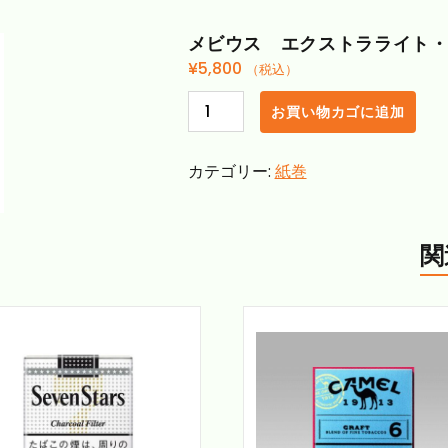
メビウス エクストラライト
¥
5,800
（税込）
メ
お買い物カゴに追加
ビ
ウ
カテゴリー:
紙巻
ス
エ
ク
ス
関
ト
ラ
ラ
イ
ト・
ボ
ッ
ク