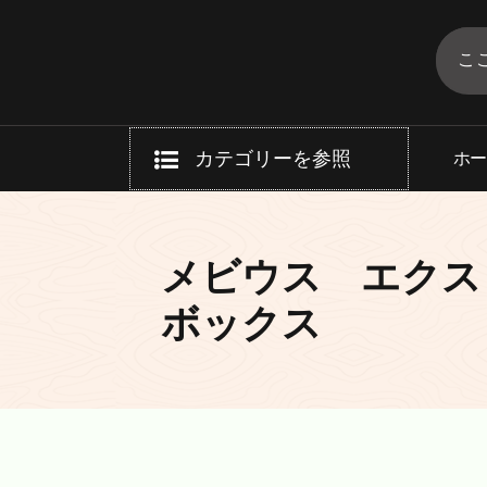
コ
ン
テ
タバコ通販のECE
送料無料！（一部商品をの除く）
ン
ツ
へ
カテゴリーを参照
ホ
ス
キ
ッ
プ
メビウス エクス
ボックス