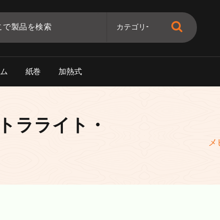
ー
ム
紙
巻
加
熱
式
トラライト・
メ