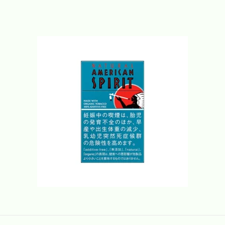
ト・
オ
ー
ガ
ニ
ッ
ク
リ
ー
フ・
タ
ー
コ
イ
ズ
個