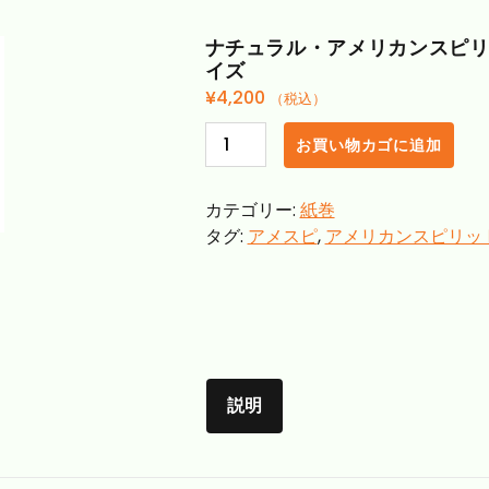
ナチュラル・アメリカンスピ
イズ
¥
4,200
（税込）
ナ
お買い物カゴに追加
チ
ュ
カテゴリー:
紙巻
ラ
タグ:
アメスピ
,
アメリカンスピリッ
ル・
ア
メ
リ
カ
ン
ス
説明
ピ
リ
ッ