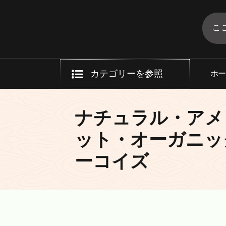
コ
ン
テ
タバコ通販のECE
送料無料！（一部商品をの除く）
ン
ツ
へ
カテゴリーを参照
ホ
ス
キ
ッ
ナチュラル・アメ
プ
ット・オーガニッ
ーコイズ