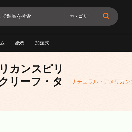
ー
ム
紙
巻
加
熱
式
リカンスピリ
クリーフ・タ
ナチュラル・アメリカン